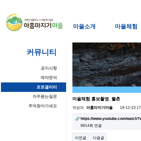
마을소개
마을체험
커뮤니티
공지사항
예약문의
포토갤러리
자주묻는질문
마을체험 홍보촬영_웰촌
추억찾아가세요
작성자
아홉마지기마을
19-12-23 17
https://www.youtube.com/watc
8914회 연결
이전글
다음글