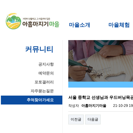
마을소개
마을체험
커뮤니티
공지사항
예약문의
포토갤러리
자주묻는질문
서울 중학교 선생님과 우드버닝목공
추억찾아가세요
작성자
아홉마지기마을
21-10-29 19
이전글
다음글