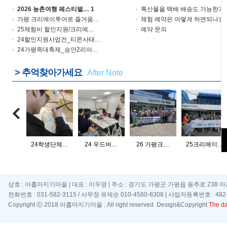
2026 농촌여행 페스티벌…
1
특산물을 택배 배송도 가능한가
가평 크리에이투어로 즐거움…
체험 예약은 어떻게 하면되나요
25체험비 할인지원/크리에…
예약 문의
24할인지원사업건_티몬사태…
24가평족대축제_승안2리아…
> 추억찾아가세요
After Note
24학생단체…
24 우드버…
26 가평크…
25크리에이…
상호 : 아홉마지기마을 | 대표 : 이두영 | 주소 : 경기도 가평군 가평읍 용추로 238 
전화번호 : 031-582-3115 / 사무장 유제순 010-4580-8308 | 사업자등록번호 : 482-
Copyright ⓒ 2018 아홉마지기마을 . All right reserved. Design&Copyright
The day