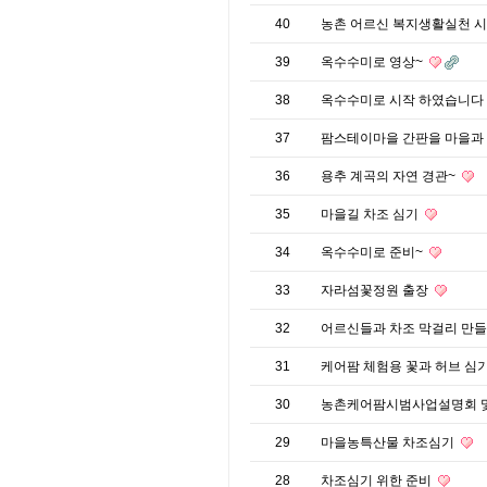
40
농촌 어르신 복지생활실천 
39
옥수수미로 영상~
38
옥수수미로 시작 하였습니다
37
팜스테이마을 간판을 마을과
36
용추 계곡의 자연 경관~
35
마을길 차조 심기
34
옥수수미로 준비~
33
자라섬꽃정원 출장
32
어르신들과 차조 막걸리 만
31
케어팜 체험용 꽃과 허브 심
30
농촌케어팜시범사업설명회 
29
마을농특산물 차조심기
28
차조심기 위한 준비