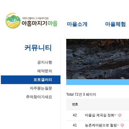
마을소개
마을체험
커뮤니티
공지사항
예약문의
포토갤러리
자주묻는질문
Total 72건
3 페이지
추억찾아가세요
번호
42
마을길 계곡길 정화~
41
농촌케어팜으로 힐링~