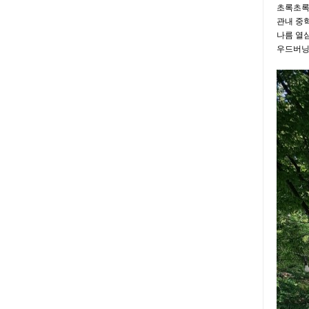
초록초록
관내 중
나름 열
우드버닝