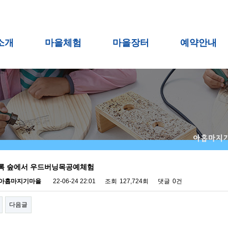
소개
마을체험
마을장터
예약안내
록 숲에서 우드버닝목공예체험
아홉마지기마을
22-06-24 22:01
조회
127,724회
댓글
0건
다음글